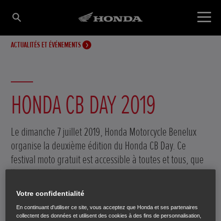
ACTUALITÉS ET ÉVÉNEMENTS
HONDA CB DAY 2019
Le dimanche 7 juillet 2019, Honda Motorcycle Benelux
organise la deuxième édition du Honda CB Day. Ce
festival moto gratuit est accessible à toutes et tous, que
l'on roule en Honda ou avec une moto d'une autre
marque. Et pour celles et ceux qui ne roulent pas (y
Votre confidentialité
compris les plus jeunes) différentes activités sont
En continuant d'utiliser ce site, vous acceptez que Honda et ses partenaires
prévues. Le festival a lieu de 10:00 à 18:00 heures, Zaha
collectent des données et utilisent des cookies à des fins de personnalisation,