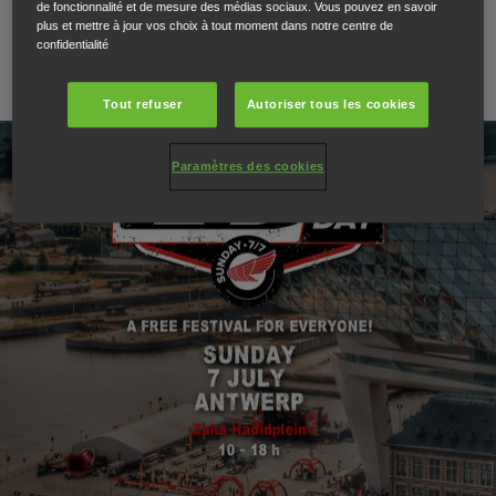
de fonctionnalité et de mesure des médias sociaux. Vous pouvez en savoir
Hadidplein à Anvers, sur un site extraordinaire.
plus et mettre à jour vos choix à tout moment dans notre centre de
confidentialité
22 mai 2019
Tout refuser
Autoriser tous les cookies
Paramètres des cookies