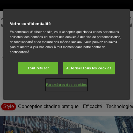
Vous recherchez le meilleur ? Vous l’avez trouvé. Le Forza 125
Votre confidentialité
est notre scooter sportif GT haut de gamme, offrant tout ce dont
vous avez besoin et plus encore. Bénéficiez d'une efficacité
En continuant d'utiliser ce site, vous acceptez que Honda et ses partenaires
collectent des données et utilisent des cookies à des fins de personnalisation,
énergétique exceptionnelle et d'une autonomie
de fonctionnalité et de mesure des médias sociaux. Vous pouvez en savoir
impressionnante grâce au moteur eSP+ capable de
plus et mettre à jour vos choix à tout moment dans notre centre de
performances de premier ordre. Équipé d'un écran TFT de
confidentialité
5 pouces et de l'application de connectivité Honda RoadSync,
le Forza 125 est fait pour la vie en ville. Gérez sans effort les
Tout refuser
Autoriser tous les cookies
appels téléphoniques, la musique et la navigation sur un
scooter conçu pour s’adapter à votre style de vie urbain.
Paramètres des cookies
Style
Conception citadine pratique
Efficacité
Technologie