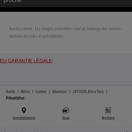
proche
Avertissement : Les images présentées sont un mélange des années-
modèles en cours et précédentes.
EU GARANTIE LÉGALE
Honda
Motos
Gamme
Adventure
CRF1100L Africa Twin
Présentation
Concessionnaire
Essai
Brochure