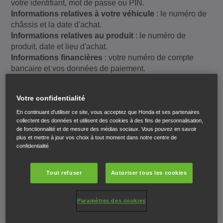
votre identifiant, mot de passe ou PIN.
Informations relatives à votre véhicule
: le numéro de
châssis et la date d'achat.
Informations relatives au produit
: le numéro de
produit, date et lieu d'achat.
Informations financières
: votre numéro de compte
bancaire et vos données de paiement.
Toute autre information que vous nous soumettez
:
signatures, photos, avis, données de localisation et toute
Votre confidentialité
autre information que vous fournirez.
Pourquoi nous collectons, utilisons et stockons
En continuant d'utiliser ce site, vous acceptez que Honda et ses partenaires
collectent des données et utilisent des cookies à des fins de personnalisation,
ces données personnelles
de fonctionnalité et de mesure des médias sociaux. Vous pouvez en savoir
plus et mettre à jour vos choix à tout moment dans notre centre de
confidentialité
Nous collectons, utilisons et stockons vos données
personnelles pour les raisons énoncées ci-dessous.
Tout refuser
Autoriser tous les cookies
Si nécessaire pour les intérêts légitimes de Honda,
tels qu'énumérés ci-dessous, et si vos droits en
Paramètres des cookies
matière de protection des données ne prévalent pas
sur nos intérêts.