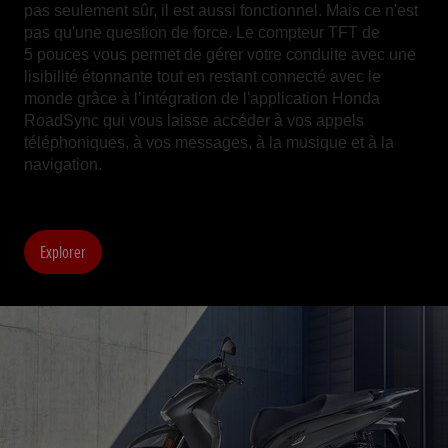
pas seulement sûr, il est aussi fonctionnel. Mais ce n'est
pas qu'une question de force. Le compteur TFT de
5 pouces vous permet de gérer votre conduite avec une
lisibilité étonnante tout en restant connecté avec le
monde grâce à l’intégration de l'application Honda
RoadSync qui vous laisse accéder à vos appels
téléphoniques, à vos messages, à la musique et à la
navigation.
Explorer