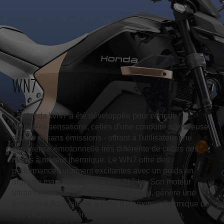
WN7
La Honda WN7 a été développée pour offrir de
nouvelles sensations, celles d'une conduite silencieuse,
souple et sans émissions - offrant à l'utilisateur une
expérience émotionnelle très différente de celles des
motos à moteur thermique. Le WN7 offre des
performances vraiment excitantes avec un poids en
ordre de marche de seulement 217 kg. Son moteur
ultramoderne de 18 kW, refroidi par eau, génère une
puissance équivalente à celle d'un moteur thermique de
600 cm3, tout en générant un couple de 100 Nm,