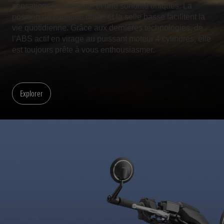
sensations de conduite et une sonorité uniques. La
position de conduite droite et la selle basse facilitent la
vie quotidienne. Grâce aux dernières technologies, de
l’ABS actif en virage au puissant moteur 4 cylindres, elle
est toujours prête à vous enthousiasmer.
Explorer