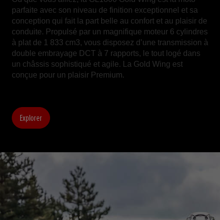
parfaite avec son niveau de finition exceptionnel et sa
conception qui fait la part belle au confort et au plaisir de
conduite. Propulsé par un magnifique moteur 6 cylindres
à plat de 1 833 cm3, vous disposez d’une transmission à
double embrayage DCT à 7 rapports, le tout logé dans
un châssis sophistiqué et agile. La Gold Wing est
conçue pour un plaisir Premium.
Explorer