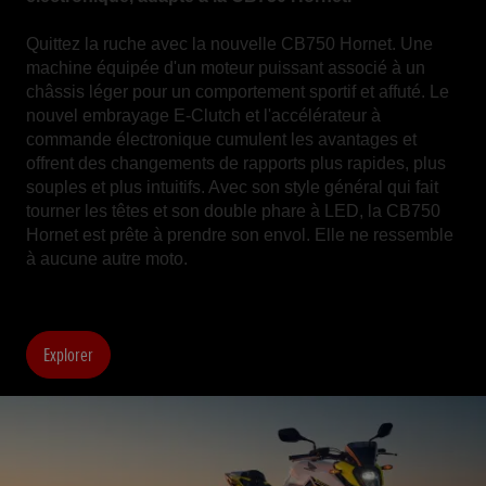
Quittez la ruche avec la nouvelle CB750 Hornet. Une
machine équipée d'un moteur puissant associé à un
châssis léger pour un comportement sportif et affuté. Le
nouvel embrayage E-Clutch et l'accélérateur à
commande électronique cumulent les avantages et
offrent des changements de rapports plus rapides, plus
souples et plus intuitifs. Avec son style général qui fait
tourner les têtes et son double phare à LED, la CB750
Hornet est prête à prendre son envol. Elle ne ressemble
à aucune autre moto.
Explorer