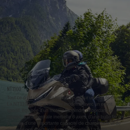
NT1100
Tout ce dont vous avez besoin réuni sur une seule moto.
La NT1100 est une routière moderne avec un esprit
sportif, équipée d'un moteur bicylindre débordant de
couple, d'une centrale inertielle 6 axes, d'une bulle facile
à régler, d'une importante capacité de chargement et de
suspensions électroniques optionnelles. La boîte de