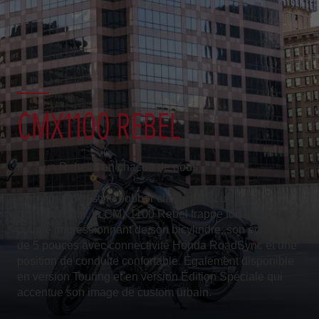
CMX1100 REBEL
Il y a un Rebelle en chacun de nous
Mélangeant le style bobber classique et un design
contemporain, la CMX1100 Rebel frappe fort avec le
couple impressionnant de son bicylindre, son écran TFT
de 5 pouces avec connectivité Honda RoadSync et une
position de conduite confortable. Également disponible
en version Touring et en version Édition Spéciale qui
accentue son image de custom urbain.