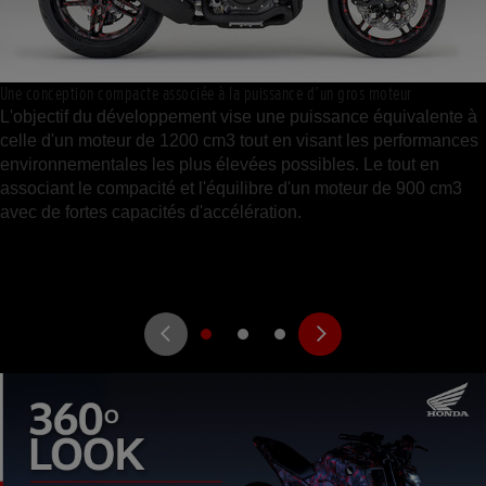
Une conception compacte associée à la puissance d’un gros moteur
L'objectif du développement vise une puissance équivalente à
celle d'un moteur de 1200 cm3 tout en visant les performances
environnementales les plus élevées possibles. Le tout en
associant le compacité et l'équilibre d'un moteur de 900 cm3
avec de fortes capacités d'accélération.