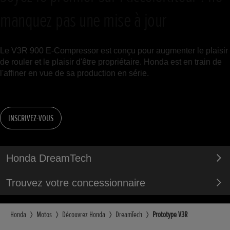
manquez pas une mise à jour
Le V3R 900 E-Compressor est conçu pour augmenter le plaisir
de rouler et le plaisir d'être propriétaire. Honda est en train de
l'affiner en vue de sa production en série.
INSCRIVEZ-VOUS
Honda DreamTech
Trouvez votre concessionnaire
Honda
Motos
Découvrez Honda
DreamTech
Prototype V3R