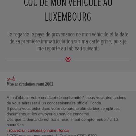
COC DE MON VÉHICULE AU
LUXEMBOURG
Je regarde le pays de provenance de mon véhicule et la date
de sa première immatriculation sur ma carte grise, puis je
me reporte au tableau suivant:
Provenance
Provenance
Mise en circulation avant 2002
Union
hors Union
Européenne
Européenne
Afin d’obtenir votre certificat de conformité *, nous vous demandons
de vous adresser à un concessionnaire officiel Honda.
Il pourra vous aider dans votre démarche afin de bien remplir les
documents et les envoyer au service concerné.
Dès que la demande est transmise, il faut compter entre 7 à 10
ouvrables.
Trouvez un concessionnaire Honda
* COC original: non-payant / Duplicata COC: €190