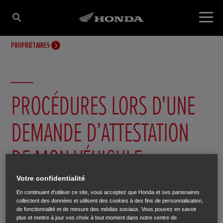
PROPRIÉTAIRES
PROCÉDURES LORS D'UNE
DEMANDE D’ATTESTATION
DE MON VÉHICULE
Votre confidentialité
Il existe plusieurs types d'attestations, dans le document
En continuant d'utiliser ce site, vous acceptez que Honda et ses partenaires
ci-dessous, ils sont expliqués et vous pouvez également y
collectent des données et utilisent des cookies à des fins de personnalisation,
de fonctionnalité et de mesure des médias sociaux. Vous pouvez en savoir
retrouver la procédure de demande. Pour les certificats
plus et mettre à jour vos choix à tout moment dans notre centre de