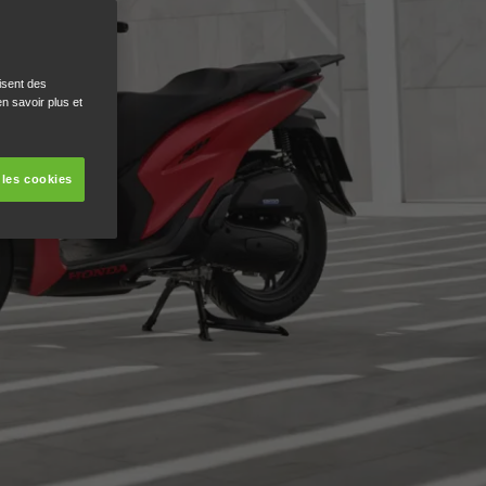
isent des
n savoir plus et
 les cookies