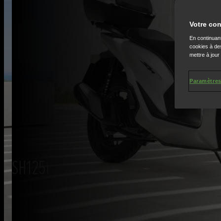
Votre con
En continuant
cookies à des
mettre à jour
Paramètres
SH125i