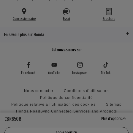
Concessionnaire
Essai
Brochure
En savoir plus sur Honda
Retrouvez-nous sur
Facebook
YouTube
Instagram
TikTok
Nous contacter
Conditions d'utilisation
Politique de confidentialité
Politique relative à l'utilisation des cookies
Sitemap
Honda RoadSync Connected Services and Products
CBR650R
Plus d’options
Politique relative à la soumission d'idées non sollicitées
Déclaration d'accessibilité
Paramètres des cookies