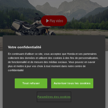
Play video
Votre confidentialité
En continuant d'utiliser ce site, vous acceptez que Honda et ses partenaires
collectent des données et utilisent des cookies à des fins de personnalisation,
de fonctionnalité et de mesure des médias sociaux. Vous pouvez en savoir
plus et mettre à jour vos choix à tout moment dans notre centre de
confidentialité
Tout refuser
Autoriser tous les cookies
Suspension électronique
Feux de jour
Paramètres des cookies
La suspension Showa-
Les feux de jour intègrent
EERA™ est désormais une
désormais des clignotants