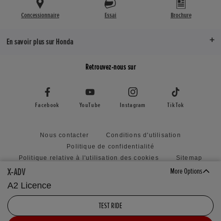
Concessionnaire
Essai
Brochure
En savoir plus sur Honda
Retrouvez-nous sur
Facebook
YouTube
Instagram
TikTok
Nous contacter
Conditions d'utilisation
Politique de confidentialité
Politique relative à l'utilisation des cookies
Sitemap
Honda RoadSync Connected Services and Products
X-ADV
More Options
Politique relative à la soumission d'idées non sollicitées
A2 Licence
Déclaration d'accessibilité
Paramètres des cookies
TEST RIDE