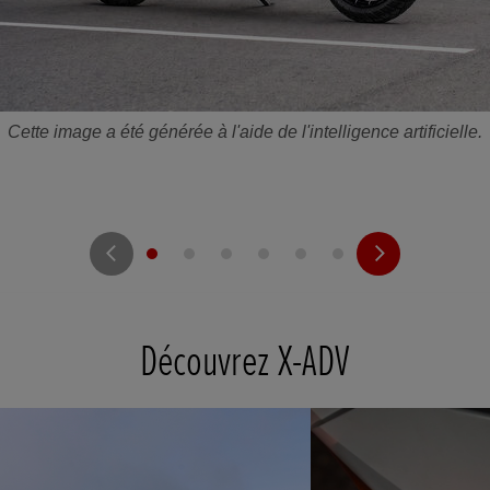
Cette image a été générée à l'aide de l'intelligence artificielle.
Découvrez X-ADV
t
o
I
t
o
p
e