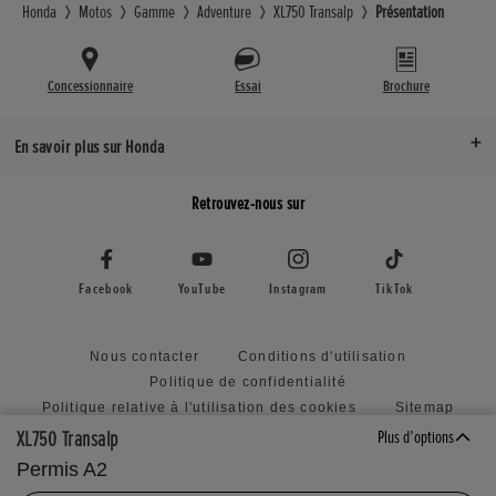
Honda
Motos
Gamme
Adventure
XL750 Transalp
Présentation
Concessionnaire
Essai
Brochure
En savoir plus sur Honda
Retrouvez-nous sur
Facebook
YouTube
Instagram
TikTok
Nous contacter
Conditions d'utilisation
Politique de confidentialité
Politique relative à l'utilisation des cookies
Sitemap
Honda RoadSync Connected Services and Products
XL750 Transalp
Plus d’options
Politique relative à la soumission d'idées non sollicitées
Permis A2
Déclaration d'accessibilité
Paramètres des cookies