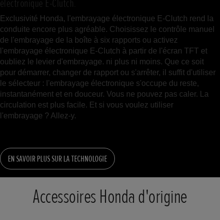
électronique E-Clutch.
Exclusivité Honda, l'embrayage électronique E-Clutch rend la
conduite encore plus agréable. Choisissez le contrôle manuel
de l'embrayage de la boîte à six rapports ou activez
l'embrayage électronique E-Clutch à partir de l'écran TFT et
oubliez le levier d'embrayage. ni plus ni moins. Que ce soit
pour démarrer, changer de rapport ou s'arrêter, il suffit d'utiliser
le sélecteur : l'embrayage électronique s'occupe du reste,
instantanément et en douceur. Vous ne pouvez pas caler. La
circulation est plus facile. Et si vous voulez utiliser
l'embrayage ? Allez-y.
EN SAVOIR PLUS SUR LA TECHNOLOGIE
Accessoires Honda d'origine