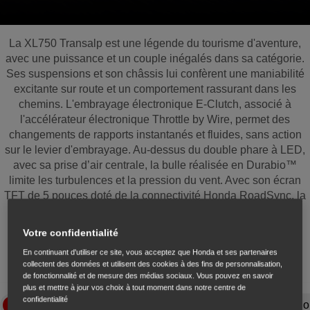
La XL750 Transalp est une légende du tourisme d'aventure,
avec une puissance et un couple inégalés dans sa catégorie.
Ses suspensions et son châssis lui confèrent une maniabilité
excitante sur route et un comportement rassurant dans les
chemins. L'embrayage électronique E-Clutch, associé à
l'accélérateur électronique Throttle by Wire, permet des
changements de rapports instantanés et fluides, sans action
sur le levier d'embrayage. Au-dessus du double phare à LED,
avec sa prise d’air centrale, la bulle réalisée en Durabio™
limite les turbulences et la pression du vent. Avec son écran
TFT de 5 pouces doté de la connectivité Honda RoadSync, la
XL750 Transalp ne pose qu'une seule question : jusqu'où
voulez-vous aller ?
Votre confidentialité
En continuant d'utiliser ce site, vous acceptez que Honda et ses partenaires
collectent des données et utilisent des cookies à des fins de personnalisation,
de fonctionnalité et de mesure des médias sociaux. Vous pouvez en savoir
plus et mettre à jour vos choix à tout moment dans notre centre de
confidentialité
Moteur et performances
Technologie de pilotage
Style
Co