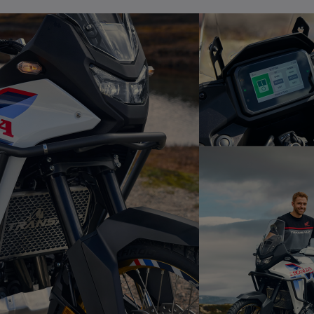
p
e
p