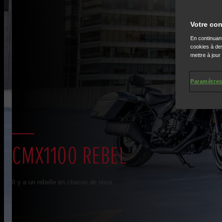
Votre con
En continuant
cookies à des
mettre à jour
Paramètres
CMX1100 REBEL
Il y a un rebelle en chacun de nous.