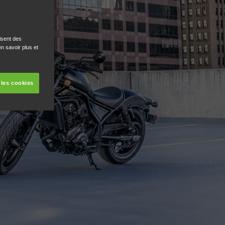
isent des
n savoir plus et
 les cookies