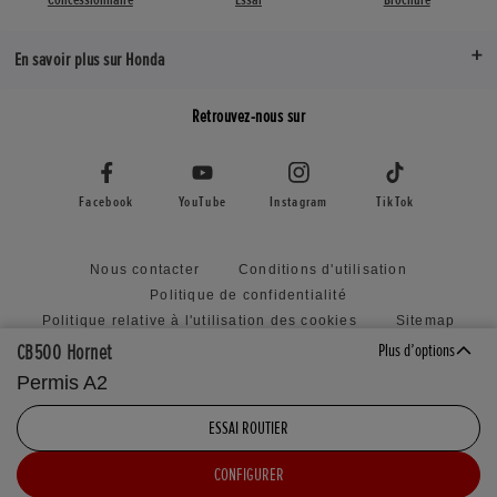
En savoir plus sur Honda
Retrouvez-nous sur
Facebook
YouTube
Instagram
TikTok
Nous contacter
Conditions d'utilisation
Politique de confidentialité
Politique relative à l'utilisation des cookies
Sitemap
Honda RoadSync Connected Services and Products
CB500 Hornet
Plus d’options
Politique relative à la soumission d'idées non sollicitées
Permis A2
Déclaration d'accessibilité
Paramètres des cookies
ESSAI ROUTIER
CONFIGURER