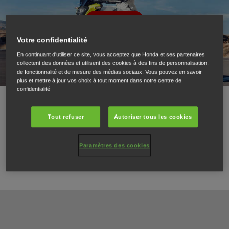
Lire la vidéo
Votre confidentialité
En continuant d'utiliser ce site, vous acceptez que Honda et ses partenaires
collectent des données et utilisent des cookies à des fins de personnalisation,
de fonctionnalité et de mesure des médias sociaux. Vous pouvez en savoir
plus et mettre à jour vos choix à tout moment dans notre centre de
confidentialité
Augmenter le volume
Tout refuser
Autoriser tous les cookies
Couleurs avant-gardistes. Prenez le temps de découvrir nos
Paramètres des cookies
modèles avant de faire votre choix.