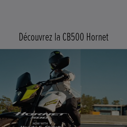
Découvrez la CB500 Hornet
t
o
I
e
t
o