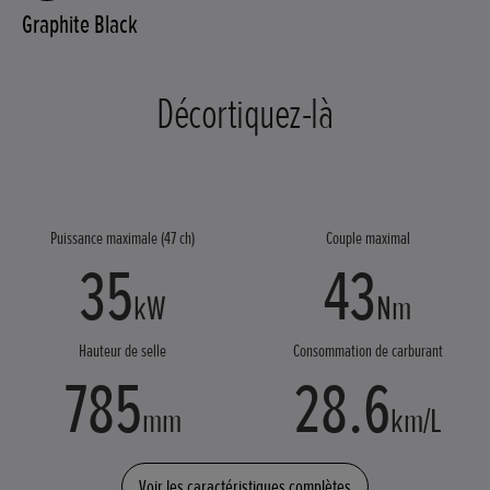
Graphite Black
Décortiquez-là
Puissance maximale (47 ch)
Couple maximal
35
43
kW
Nm
Hauteur de selle
Consommation de carburant
785
28.6
mm
km/L
Voir les caractéristiques complètes