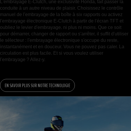
L'embrayage E-Clutch, une exclusivité Honda, fait passer la
conduite à un autre niveau de plaisir. Choisissez le contrôle
manuel de l'embrayage de la boîte à six rapports ou activez
l'embrayage électronique E-Clutch à partir de l'écran TFT et
oubliez le levier d'embrayage. ni plus ni moins. Que ce soit
pour démarrer, changer de rapport ou s'arrêter, il suffit d'utiliser
le sélecteur : l'embrayage électronique s'occupe du reste,
instantanément et en douceur. Vous ne pouvez pas caler. La
circulation est plus facile. Et si vous voulez utiliser
l'embrayage ? Allez-y.
EN SAVOIR PLUS SUR NOTRE TECHNOLOGIE