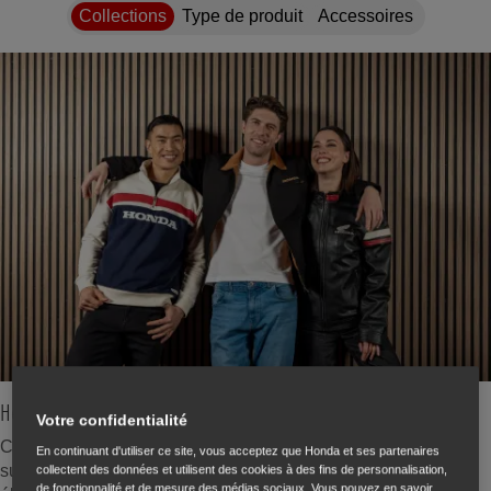
Collections
Type de produit
Accessoires
Héritage classique
Votre confidentialité
Cette collection, qui conjugue design intemporel et qualité
En continuant d'utiliser ce site, vous acceptez que Honda et ses partenaires
supérieure, est pensée pour celles et ceux qui valorisent
collectent des données et utilisent des cookies à des fins de personnalisation,
de fonctionnalité et de mesure des médias sociaux. Vous pouvez en savoir