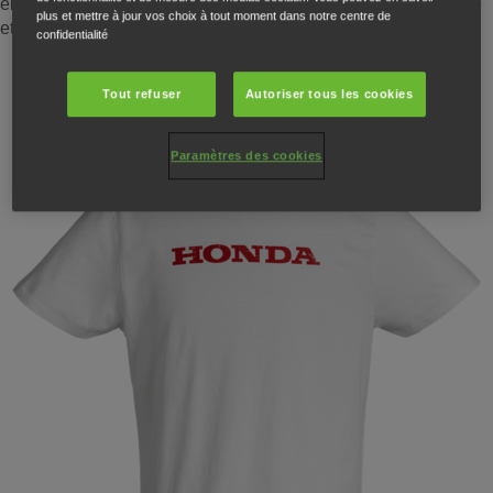
élégance et précision. Elle incarne l’excellence, le savoir-faire
plus et mettre à jour vos choix à tout moment dans notre centre de
et le style Honda.
confidentialité
Tout refuser
Autoriser tous les cookies
Paramètres des cookies