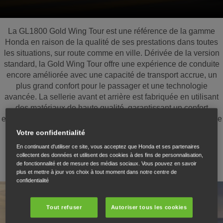
La GL1800 Gold Wing Tour est une référence de la gamme
Honda en raison de la qualité de ses prestations dans toutes
les situations, sur route comme en ville. Dérivée de la version
standard, la Gold Wing Tour offre une expérience de conduite
encore améliorée avec une capacité de transport accrue, un
plus grand confort pour le passager et une technologie
avancée. La sellerie avant et arrière est fabriquée en utilisant
des matériaux de haute qualité, garantissant un confort
exceptionnel. Le système audio et les haut-parleurs offrent une
qualité sonore remarquable, tandis que les phares
Votre confidentialité
antibrouillard à LED garantissent une excellente visibilité.
En continuant d'utiliser ce site, vous acceptez que Honda et ses partenaires
collectent des données et utilisent des cookies à des fins de personnalisation,
de fonctionnalité et de mesure des médias sociaux. Vous pouvez en savoir
plus et mettre à jour vos choix à tout moment dans notre centre de
confidentialité
Tout refuser
Autoriser tous les cookies