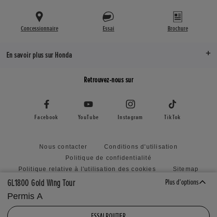
Concessionnaire
Essai
Brochure
En savoir plus sur Honda
Retrouvez-nous sur
Facebook
YouTube
Instagram
TikTok
Nous contacter
Conditions d'utilisation
Politique de confidentialité
Politique relative à l'utilisation des cookies
Sitemap
Honda RoadSync Connected Services and Products
GL1800 Gold Wing Tour
Plus d’options
Politique relative à la soumission d'idées non sollicitées
Permis A
Déclaration d'accessibilité
Paramètres des cookies
ESSAI ROUTIER