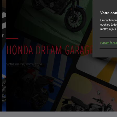
Votre con
En continuant
cookies à des
mettre à jour
Paramètres
HONDA DREAM GARAGE
Votre vision, votre style