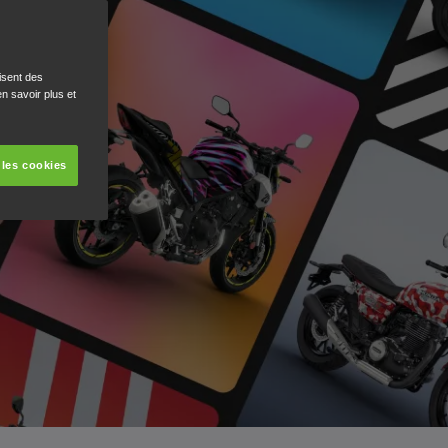
isent des
n savoir plus et
 les cookies