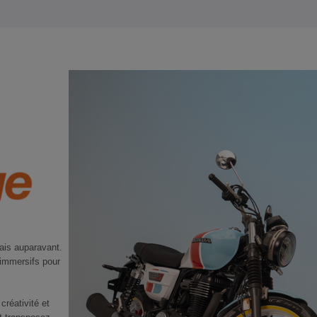
ais auparavant.
 immersifs pour
réativité et