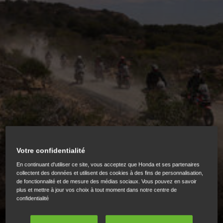
HONDA ADVENTURE ROADS
Votre confidentialité
En continuant d'utiliser ce site, vous acceptez que Honda et ses partenaires
collectent des données et utilisent des cookies à des fins de personnalisation,
Honda Adventure Roads, c’est l’aventure à l’état pur au
de fonctionnalité et de mesure des médias sociaux. Vous pouvez en savoir
plus et mettre à jour vos choix à tout moment dans notre centre de
guidon d’une Honda.
confidentialité