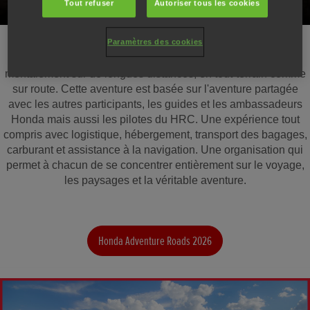
Tout refuser
Autoriser tous les cookies
Chaque événement est conçu pour permettre aux pilotes de
Paramètres des cookies
repousser leurs limites physiquement, techniquement et
mentalement sur de longues distances, en tout-terrain comme
sur route. Cette aventure est basée sur l'aventure partagée
avec les autres participants, les guides et les ambassadeurs
Honda mais aussi les pilotes du HRC. Une expérience tout
compris avec logistique, hébergement, transport des bagages,
carburant et assistance à la navigation. Une organisation qui
permet à chacun de se concentrer entièrement sur le voyage,
les paysages et la véritable aventure.
Honda Adventure Roads 2026