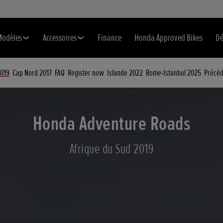
Modèles
Accessoires
Finance
Honda Approved Bikes
Dé
2019
Cap Nord 2017
FAQ
Register now
Islande 2022
Rome-Istanbul 2025
Précéd
Honda Adventure Roads
Afrique du Sud 2019