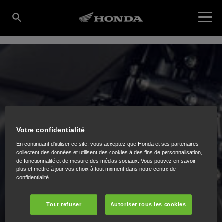
Votre confidentialité
MANUELS DU PROPRIÉTAIRE
En continuant d'utiliser ce site, vous acceptez que Honda et ses partenaires
collectent des données et utilisent des cookies à des fins de personnalisation,
de fonctionnalité et de mesure des médias sociaux. Vous pouvez en savoir
plus et mettre à jour vos choix à tout moment dans notre centre de
confidentialité
Pour de plus amples informations sur les
caractéristiques techniques, les équipements et les
Tout refuser
Autoriser tous les cookies
programmes d’entretien de votre moto, nous vous
invitons à consulter notre site officiel dédié aux manuels