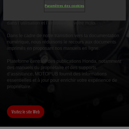
du propriétaire. Vous pouvez y accéder à des manuels
Paramètres des cookies
téléchargeables adaptés à votre modèle, ainsi qu’à des
guides et mises à jour conçus pour vous accompagner
dans l’utilisation et l’entretien de votre moto.
Dans le cadre de notre transition vers la documentation
numérique, nous réduisons le recours aux documents
imprimés en proposant nos manuels en ligne.
Plateforme centrale des publications Honda, notamment
des manuels du propriétaire et des supports
d’assistance, MOTOPUB fournit des informations
essentielles et à jour pour enrichir votre expérience de
propriétaire.
Visitez le site Web