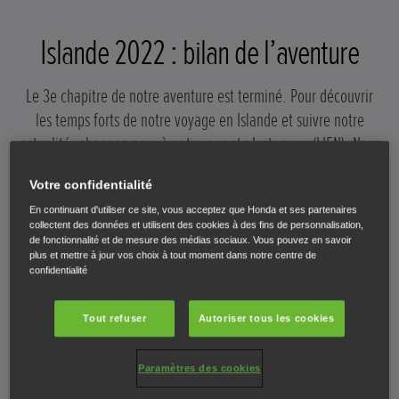
Islande 2022 : bilan de l’aventure
Le 3e chapitre de notre aventure est terminé. Pour découvrir
les temps forts de notre voyage en Islande et suivre notre
actualité, abonnez-nous à notre compte Instagram (LIEN). Nous
annoncerons bientôt nos projets passionnants pour le prochain
Votre confidentialité
Honda Adventure Roads ! Inscrivez-vous sans plus attendre pour
En continuant d'utiliser ce site, vous acceptez que Honda et ses partenaires
en savoir plus
collectent des données et utilisent des cookies à des fins de personnalisation,
de fonctionnalité et de mesure des médias sociaux. Vous pouvez en savoir
plus et mettre à jour vos choix à tout moment dans notre centre de
confidentialité
SUIVEZ
Tout refuser
Autoriser tous les cookies
Paramètres des cookies