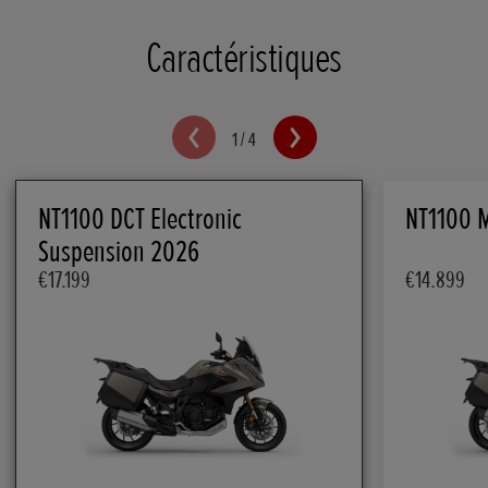
Caractéristiques
1
/
4
NT1100 DCT Electronic
NT1100 
Suspension 2026
€17.199
€14.899