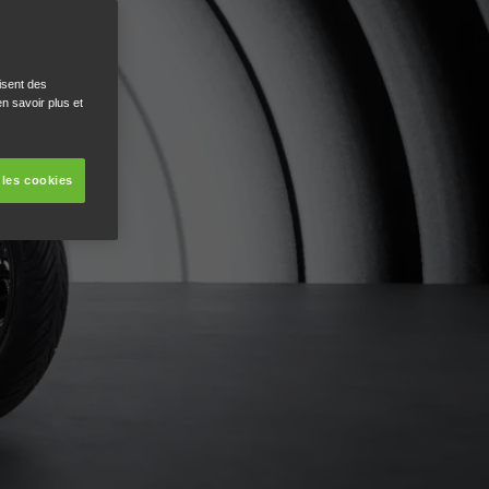
isent des
n savoir plus et
 les cookies