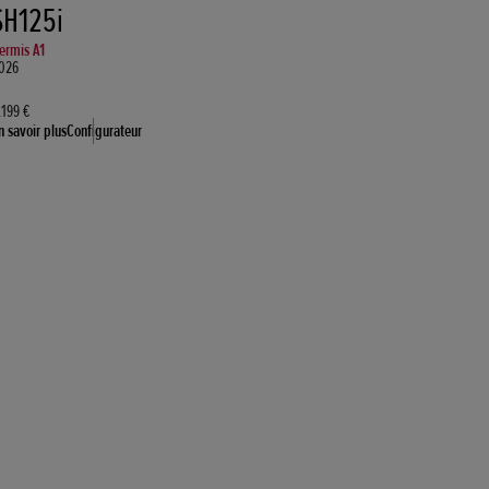
SH125i
ermis A1
026
.199 €
n savoir plus
Configurateur