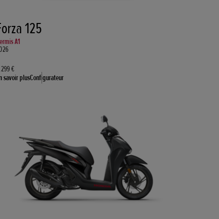
Forza 125
ermis A1
026
.299 €
n savoir plus
Configurateur