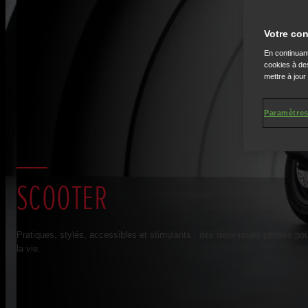
Votre con
En continuant
cookies à des
mettre à jour
Paramètres
SCOOTER
Pratiques, stylés, accessibles et stimulants : des deux-roues pensés pou
la vie.