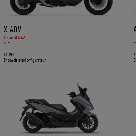
X-ADV
Permis A & A2
P
2026
2
13.399 €
7
En savoir plus
Configurateur
E