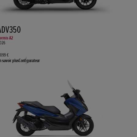
ADV350
ermis A2
026
.099 €
n savoir plus
Configurateur