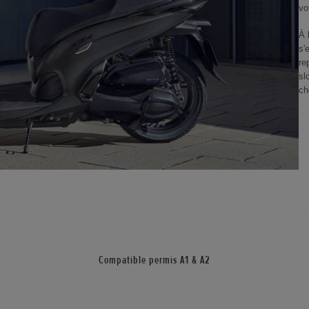
vo
À 
s'
re
sl
ch
Compatible permis A1 & A2