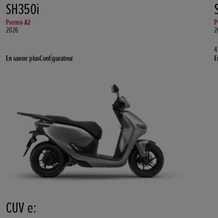
SH350i
Permis A2
P
2026
2
4
En savoir plus
Configurateur
E
CUV e: