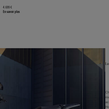
4.699 €
En savoir plus
La
Ch
ro
ac
Ho