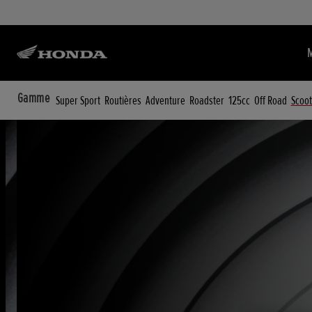
Gamme
Super Sport
Routières
Adventure
Roadster
125cc
Off Road
Scoot