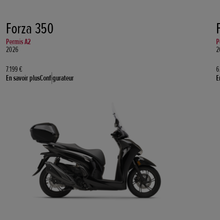
Forza 350
Permis A2
P
2026
2
7.199 €
6
En savoir plus
Configurateur
E