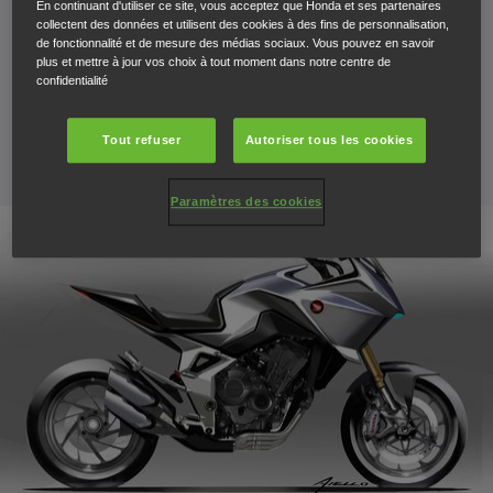
européen de Honda basé à Rome (Italie) profite de
En continuant d'utiliser ce site, vous acceptez que Honda et ses partenaires
collectent des données et utilisent des cookies à des fins de personnalisation,
l’espace “Design Studio » aménagé sur le stand de la
de fonctionnalité et de mesure des médias sociaux. Vous pouvez en savoir
plus et mettre à jour vos choix à tout moment dans notre centre de
marque à l’EICMA pour présenter sa toute nouvelle
confidentialité
création, la CB4X Concept.
Tout refuser
Autoriser tous les cookies
6 novembre 2019
Paramètres des cookies