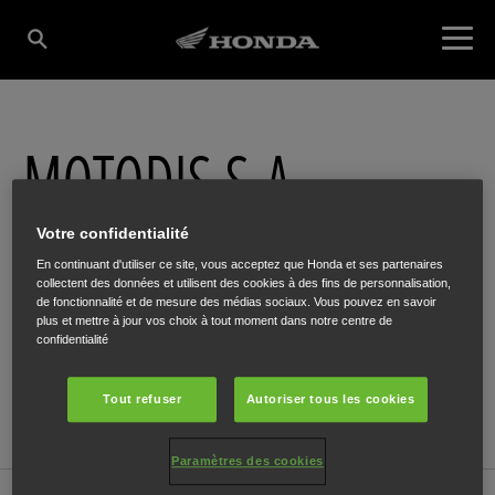
MOTODIS S.A.
Votre confidentialité
Zone Industrielle "Um Monkeler"
,
ESCH-SUR-ALZETTE
,
4149
En continuant d'utiliser ce site, vous acceptez que Honda et ses partenaires
collectent des données et utilisent des cookies à des fins de personnalisation,
de fonctionnalité et de mesure des médias sociaux. Vous pouvez en savoir
plus et mettre à jour vos choix à tout moment dans notre centre de
confidentialité
GET DIRECTIONS
Tout refuser
Autoriser tous les cookies
WEBSITE
Paramètres des cookies