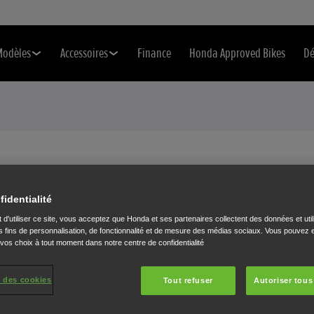
Modèles
Accessoires
Finance
Honda Approved Bikes
Dé
E RÉVISION
fidentialité
 d'utiliser ce site, vous acceptez que Honda et ses partenaires collectent des données et util
ontrôle technique ou d'une
 fins de personnalisation, de fonctionnalité et de mesure des médias sociaux. Vous pouvez e
 vos choix à tout moment dans notre centre de confidentialité
remplir le formulaire ci-
cterons.
 des cookies
Tout refuser
Autoriser tous