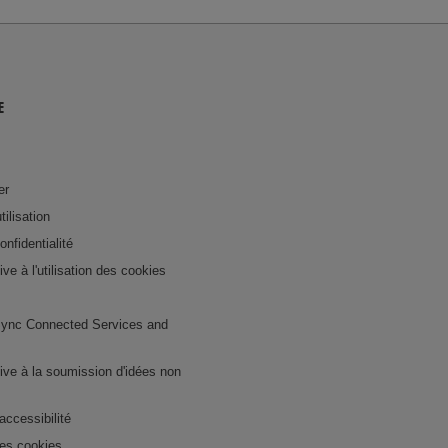
E
er
tilisation
onfidentialité
tive à l'utilisation des cookies
ync Connected Services and
ative à la soumission d'idées non
accessibilité
es cookies