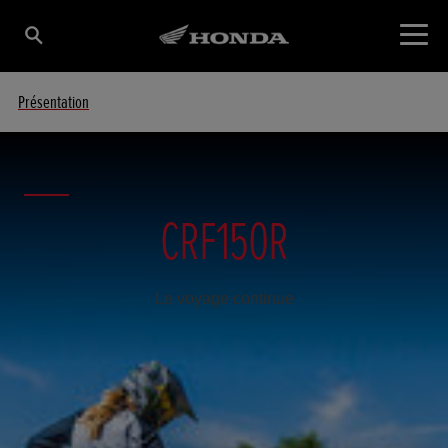
Présentation
CRF150R
Le voyage continue