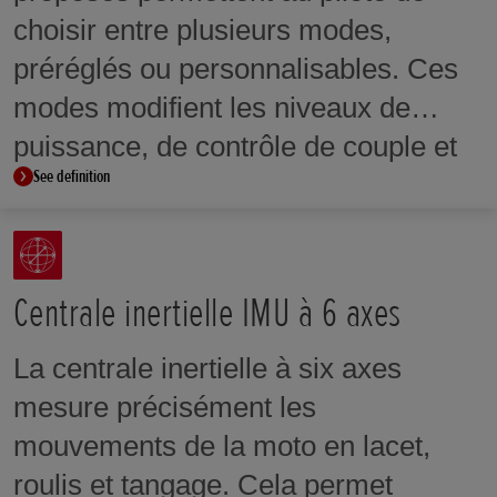
des modes de conduite, du contrôle
choisir entre plusieurs modes,
de couple, de la gestion anti-cabrage
préréglés ou personnalisables. Ces
et des réglages de puissance ou de
modes modifient les niveaux de
frein moteur.
puissance, de contrôle de couple et
See definition
de frein moteur afin de s’adapter aux
préférences du pilote ou aux
conditions de conduite.
Centrale inertielle IMU à 6 axes
La centrale inertielle à six axes
mesure précisément les
mouvements de la moto en lacet,
roulis et tangage. Cela permet