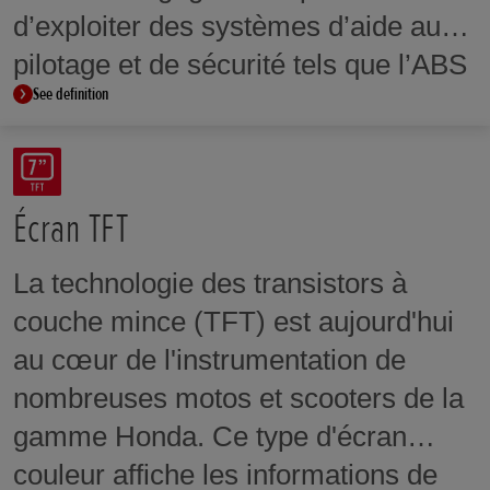
d’exploiter des systèmes d’aide au
pilotage et de sécurité tels que l’ABS
See definition
en virage et le contrôle du délestage
de la roue arrière.
Écran TFT
La technologie des transistors à
couche mince (TFT) est aujourd'hui
au cœur de l'instrumentation de
nombreuses motos et scooters de la
gamme Honda. Ce type d'écran
couleur affiche les informations de