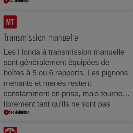
See definition
Transmission manuelle
Les Honda à transmission manuelle
sont généralement équipées de
boîtes à 5 ou 6 rapports. Les pignons
menants et menés restent
constamment en prise, mais tournent
librement tant qu’ils ne sont pas
See definition
mécaniquement associés entre eux.
Cet agencement permet de changer