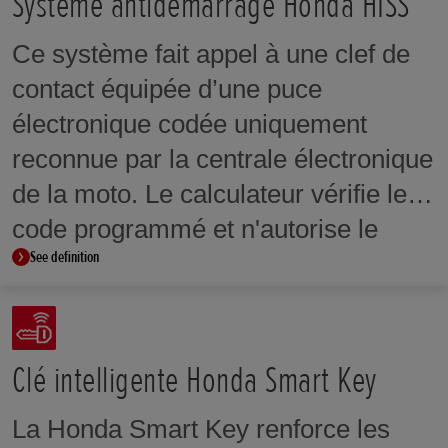
Système antidémarrage Honda HISS
d'assurer une décélération optimale
Ce système fait appel à une clef de
dans les virages et de limiter les
contact équipée d’une puce
mouvements parasites de la moto.
électronique codée uniquement
reconnue par la centrale électronique
de la moto. Le calculateur vérifie le
code programmé et n'autorise le
See definition
démarrage du moteur que si les
numéros correspondent. Même une
clé copiée ne peut permettre le
démarrage si le code transmis ne
Clé intelligente Honda Smart Key
correspond pas.
La Honda Smart Key renforce les