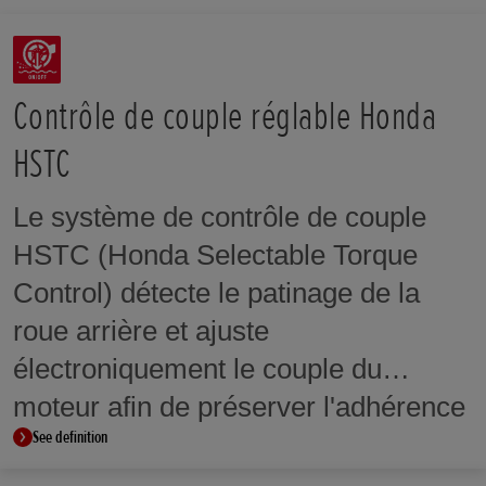
17M/C X MT3.50
Eclairage
LED
Jante arrière
17M/C X MT5.50
Contrôle de couple réglable Honda
Poids tous pleins faits (kg)
214 kg
ABS System
HSTC
ABS à 2 canaux
Hauteur de selle (mm)
795 mm
Le système de contrôle de couple
HSTC (Honda Selectable Torque
Traînée (mm)
98 mm
Control) détecte le patinage de la
roue arrière et ajuste
Empattement (mm)
1.455 mm
électroniquement le couple du
moteur afin de préserver l'adhérence
See definition
et la tenue de route. Sur certains
modèles, le niveau d'intervention du