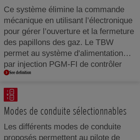
Ce système élimine la commande
mécanique en utilisant l’électronique
pour gérer l’ouverture et la fermeture
des papillons des gaz. Le TBW
permet au système d'alimentation
par injection PGM-FI de contrôler
See definition
précisément l'ouverture des gaz sur
toute la plage de régime afin de
fournir un couple progressif et
toujours sous contrôle. Le TBW
Modes de conduite sélectionnables
permet aussi de profiter au mieux
Les différents modes de conduite
des systèmes d'aide à la conduite,
proposés permettent au pilote de