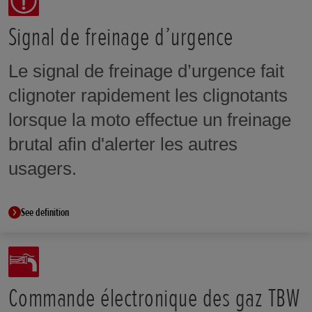
de rapport en douceur et de manière
séquentielle.
Signal de freinage d’urgence
Le signal de freinage d’urgence fait
clignoter rapidement les clignotants
lorsque la moto effectue un freinage
brutal afin d'alerter les autres
usagers.
See definition
Commande électronique des gaz TBW