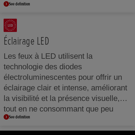
See definition
manière claire et concise. Certains
modèles disposent également d'un
écran à commande tactile.
Éclairage LED
Les feux à LED utilisent la
technologie des diodes
électroluminescentes pour offrir un
éclairage clair et intense, améliorant
la visibilité et la présence visuelle,
tout en ne consommant que peu
See definition
d’énergie.