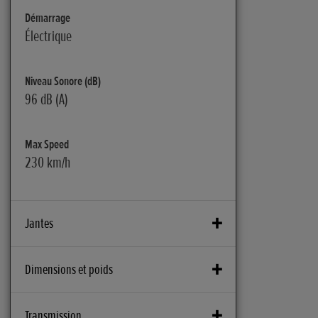
Démarrage
Électrique
Niveau Sonore (dB)
96 dB (A)
Max Speed
230 km/h
Jantes
Frein avant
Dimensions et poids
Double disque flottant de 310 mm, étriers
Nissin à 4 piston et montage radial
Batterie
Transmission