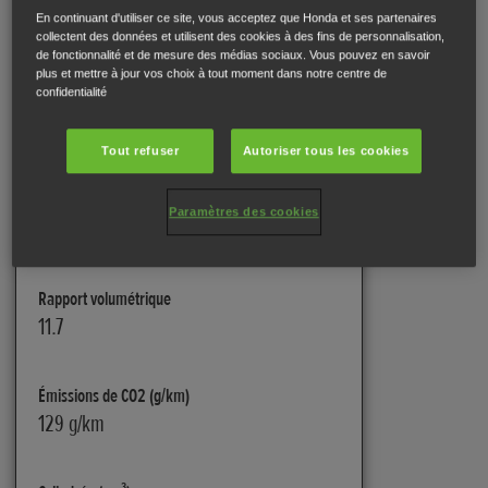
En continuant d'utiliser ce site, vous acceptez que Honda et ses partenaires
Moteur
collectent des données et utilisent des cookies à des fins de personnalisation,
de fonctionnalité et de mesure des médias sociaux. Vous pouvez en savoir
plus et mettre à jour vos choix à tout moment dans notre centre de
confidentialité
Alésage x Course (mm)
76 mm × 55,1 mm
Tout refuser
Autoriser tous les cookies
Carburation
Paramètres des cookies
Injection PGM-FI
Rapport volumétrique
11.7
Émissions de CO2 (g/km)
129 g/km