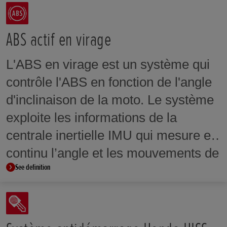
contrôle de couple HSTC peut être
réglé selon les préférences du pilote
ABS actif en virage
et les conditions de conduite. Ces
L'ABS en virage est un système qui
niveaux d'intervention s’intègrent
contrôle l'ABS en fonction de l'angle
également aux modes de conduite
d'inclinaison de la moto. Le système
proposés.
exploite les informations de la
centrale inertielle IMU qui mesure en
continu l’angle et les mouvements de
See definition
la moto sur ses axes de lacet, de
roulis et de tangage. Ces
informations servent ensuite à
contrôler la pression de freinage afin