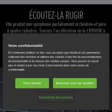
ÉCOUTEZ-LA RUGIR
Elle produit une symphonie parfaitement orchestrée et pure
à quatre cylindres. Tournez l'accélérateur de la CB1000R à
fond et immergez-vous dans une sensation sonore unique et
hautement optimisée (écouteurs recommandés).
Votre confidentialité
En continuant d'utiliser ce site, vous acceptez que Honda et ses partenaires
LIRE
collectent des données et utilisent des cookies à des fins de personnalisation,
de fonctionnalité et de mesure des médias sociaux. Vous pouvez en savoir
plus et mettre à jour vos choix à tout moment dans notre centre de
confidentialité
Tout refuser
Autoriser tous les cookies
Paramètres des cookies