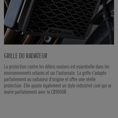
GRILLE DU RADIATEUR
S
La protection contre les débris routiers est essentielle dans les
La
environnements urbains et sur l'autoroute. La grille s'adapte
un
s
parfaitement au radiateur d'origine et offre une réelle
se
protection. Elle ajoute également un style industriel cool qui se
su
marie parfaitement avec la CB1000R.
Al
re