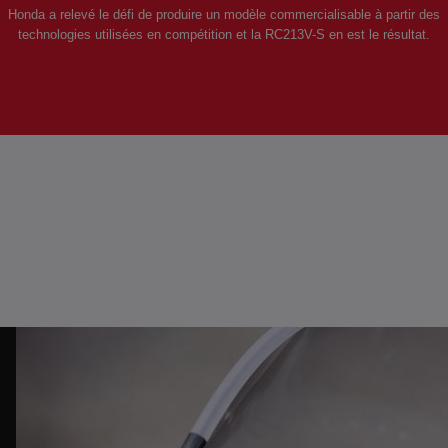
Honda a relevé le défi de produire un modèle commercialisable à partir des
technologies utilisées en compétition et la RC213V-S en est le résultat.