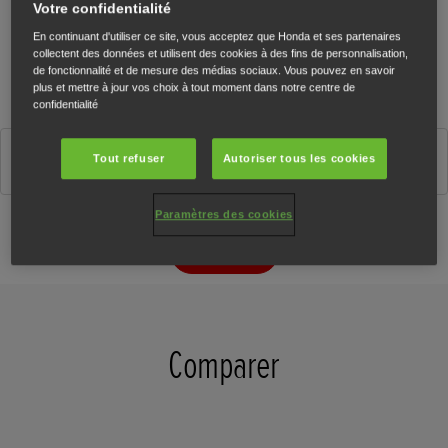
Votre confidentialité
En continuant d'utiliser ce site, vous acceptez que Honda et ses partenaires
collectent des données et utilisent des cookies à des fins de personnalisation,
de fonctionnalité et de mesure des médias sociaux. Vous pouvez en savoir
plus et mettre à jour vos choix à tout moment dans notre centre de
confidentialité
Matte Ballistic Black Metallic
Tout refuser
Autoriser tous les cookies
Paramètres des cookies
Configurateur
Comparer