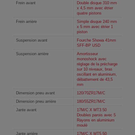
Frein avant
Double disque 310 mm
x 4,5 mm avec étrier
quatre pistons
Frein arrière
Simple disque 240 mm
x 5 mm avec étrier 1
piston
Suspension avant
Fourche Showa 41mm
SFF-BP USD
Suspension arrière
Amortisseur
monoshock avec
réglage de la précharge
sur 10 niveaux, bras
oscillant en aluminium,
débattement de 43,5
mm
Dimension pneu avant
120/70ZR17M/C
Dimension pneu arrière
180/55ZR17M/C
Jante avant
17M/C X MT3.50
Doubles parois avec 5
Rayons en aluminium
moulé
Jante arrière
17M/C X MT5.50