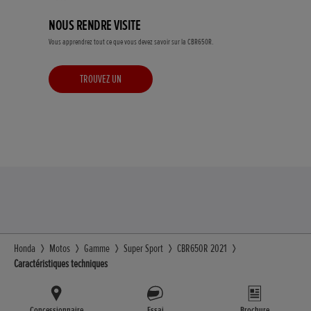
NOUS RENDRE VISITE
Vous apprendrez tout ce que vous devez savoir sur la CBR650R.
TROUVEZ UN
CONCESSIONNAIRE
Honda
Motos
Gamme
Super Sport
CBR650R 2021
Caractéristiques techniques
Concessionnaire
Essai
Brochure