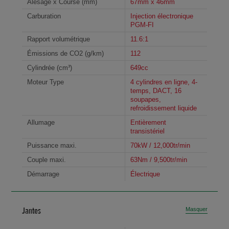
Alésage x Course (mm)
67mm x 46mm
Carburation
Injection électronique
PGM-FI
Rapport volumétrique
11.6:1
Émissions de CO2 (g/km)
112
Cylindrée (cm³)
649cc
Moteur Type
4 cylindres en ligne, 4-
temps, DACT, 16
soupapes,
refroidissement liquide
Allumage
Entièrement
transistériel
Puissance maxi.
70kW / 12,000tr/min
Couple maxi.
63Nm / 9,500tr/min
Démarrage
Électrique
Jantes
Masquer