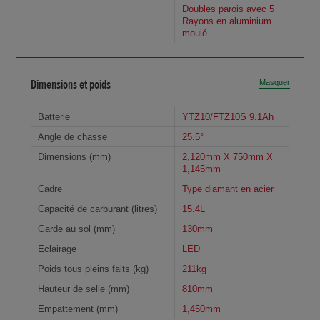
Doubles parois avec 5
Rayons en aluminium
moulé
Dimensions et poids
Masquer
Batterie
YTZ10/FTZ10S 9.1Ah
Angle de chasse
25.5°
Dimensions (mm)
2,120mm X 750mm X
1,145mm
Cadre
Type diamant en acier
Capacité de carburant (litres)
15.4L
Garde au sol (mm)
130mm
Eclairage
LED
Poids tous pleins faits (kg)
211kg
Hauteur de selle (mm)
810mm
Empattement (mm)
1,450mm