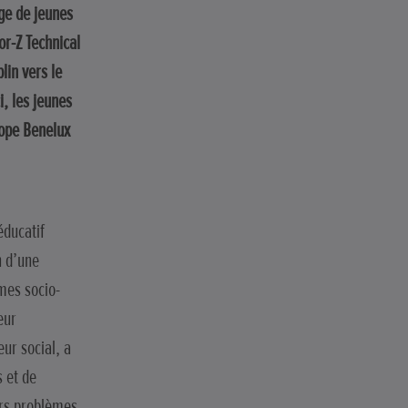
ge de jeunes
or-Z Technical
in vers le
i, les jeunes
rope Benelux
éducatif
n d’une
mes socio-
eur
eur social, a
s et de
urs problèmes.