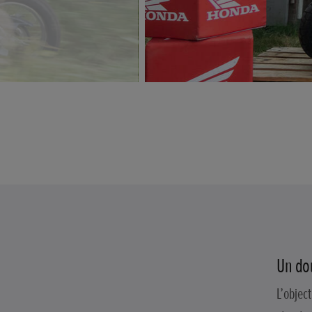
Un dou
L’object