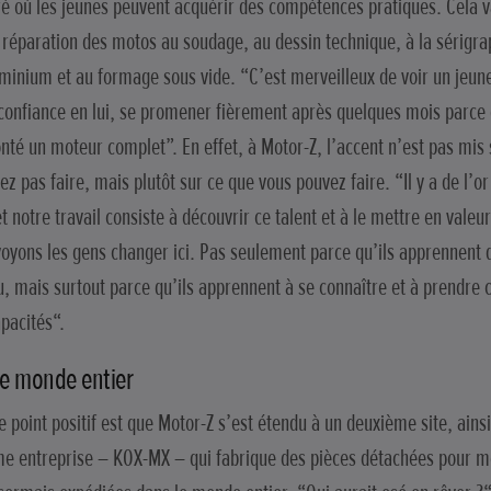
ré où les jeunes peuvent acquérir des compétences pratiques. Cela v
a réparation des motos au soudage, au dessin technique, à la sérigr
uminium et au formage sous vide. “C’est merveilleux de voir un jeune
confiance en lui, se promener fièrement après quelques mois parce 
nté un moteur complet”. En effet, à Motor-Z, l’accent n’est pas mis
ez pas faire, mais plutôt sur ce que vous pouvez faire. “Il y a de l’o
t notre travail consiste à découvrir ce talent et à le mettre en valeu
oyons les gens changer ici. Pas seulement parce qu’ils apprennent 
, mais surtout parce qu’ils apprennent à se connaître et à prendre 
apacités“.
le monde entier
e point positif est que Motor-Z s’est étendu à un deuxième site, ains
e entreprise – KOX-MX – qui fabrique des pièces détachées pour mo