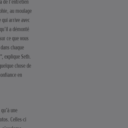
a de l’entretien
aphie, au moulage
 qui arrive avec
qu’il a démonté
 sur ce que vous
r dans chaque
r“, explique Seth.
quelque chose de
confiance en
i qu’à une
tos. Celles-ci