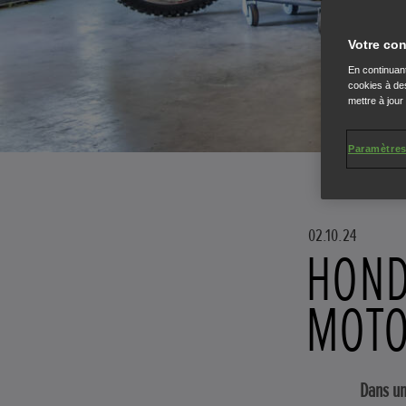
Votre con
En continuant
cookies à des
mettre à jour
Paramètres
02.10.24
HOND
MOTO
Dans un