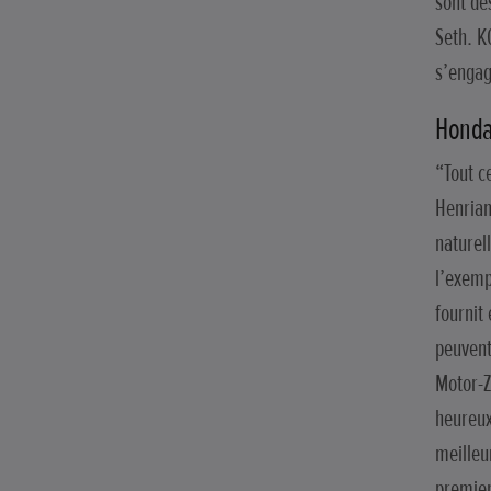
sont dé
Seth. K
s’engag
Honda
“Tout c
Henrian
naturel
l’exemp
fournit
peuvent
Motor-Z
heureux
meilleu
premie