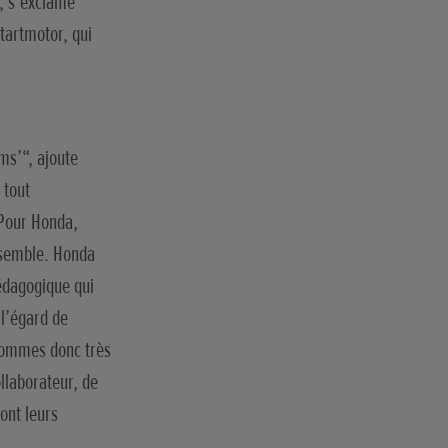
“, s’exclame
Startmotor, qui
ms’“, ajoute
 tout
 Pour Honda,
ensemble. Honda
édagogique qui
 l’égard de
 sommes donc très
llaborateur, de
ont leurs