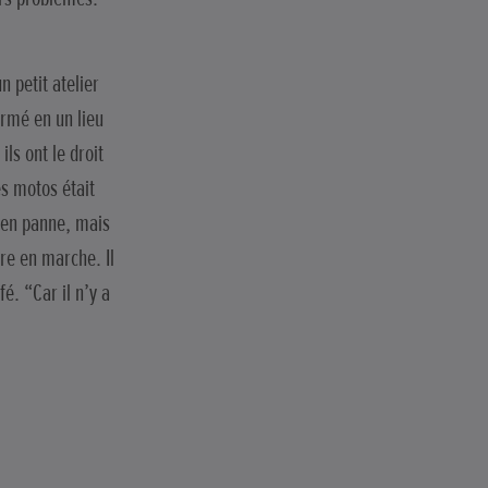
 petit atelier
ormé en un lieu
ls ont le droit
es motos était
 en panne, mais
re en marche. Il
é. “Car il n’y a