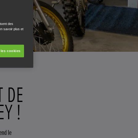
isent des
n savoir plus et
 les cookies
T DE
Y !
end le