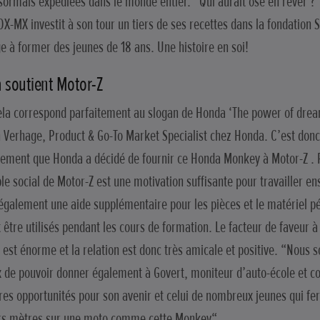
sormais expédiées dans le monde entier. “Qui aurait osé en rêver ?
OX-MX investit à son tour un tiers de ses recettes dans la fondation 
e à former des jeunes de 18 ans. Une histoire en soi!
 soutient Motor-Z
ela correspond parfaitement au slogan de Honda ‘The power of drea
 Verhage, Product & Go-To Market Specialist chez Honda. C’est donc
lement que Honda a décidé de fournir ce Honda Monkey à Motor-Z .
le social de Motor-Z est une motivation suffisante pour travailler 
 également une aide supplémentaire pour les pièces et le matériel p
 être utilisés pendant les cours de formation. Le facteur de faveur à
 est énorme et la relation est donc très amicale et positive. “Nous
 de pouvoir donner également à Govert, moniteur d’auto-école et co
res opportunités pour son avenir et celui de nombreux jeunes qui fer
rs mètres sur une moto comme cette Monkey“.