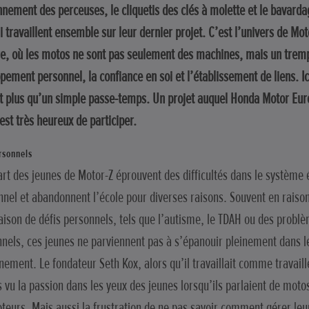
nement des perceuses, le cliquetis des clés à molette et le bavarda
i travaillent ensemble sur leur dernier projet. C’est l’univers de Mot
e, où les motos ne sont pas seulement des machines, mais un trempl
pement personnel, la confiance en soi et l’établissement de liens. Ic
t plus qu’un simple passe-temps. Un projet auquel Honda Motor Eu
est très heureux de participer.
rsonnels
art des jeunes de Motor-Z éprouvent des difficultés dans le système 
onnel et abandonnent l’école pour diverses raisons. Souvent en raiso
ison de défis personnels, tels que l’autisme, le TDAH ou des problè
nels, ces jeunes ne parviennent pas à s’épanouir pleinement dans l
nement. Le fondateur Seth Kox, alors qu’il travaillait comme travaill
s vu la passion dans les yeux des jeunes lorsqu’ils parlaient de moto
teurs. Mais aussi la frustration de ne pas savoir comment gérer le