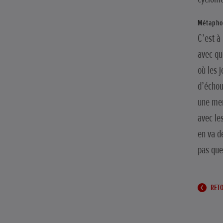
Métaphor
C’est à
avec qu
où les 
d’échou
une mer
avec le
en va d
pas que
RETO