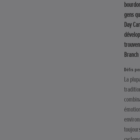
bourdon
gens qu
Day Car
dévelop
trouven
Branch 
Défis pe
La plup
traditi
combina
émotion
environ
toujour
cyclomo