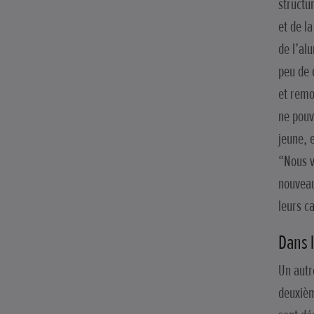
structu
et de l
de l’al
peu de 
et remo
ne pouv
jeune, e
“Nous v
nouveau
leurs c
Dans 
Un autr
deuxièm