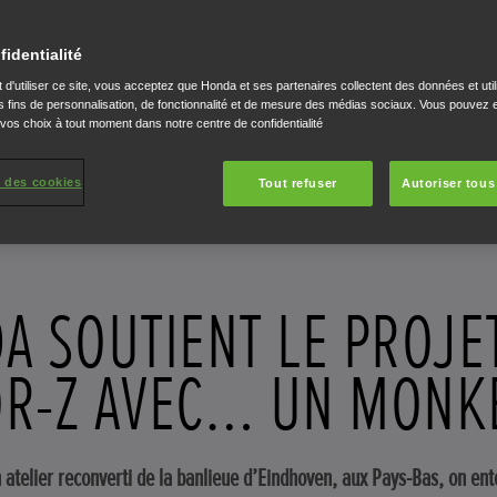
fidentialité
 d'utiliser ce site, vous acceptez que Honda et ses partenaires collectent des données et util
 fins de personnalisation, de fonctionnalité et de mesure des médias sociaux. Vous pouvez e
 vos choix à tout moment dans notre centre de confidentialité
 des cookies
Tout refuser
Autoriser tous
A SOUTIENT LE PROJE
R-Z AVEC… UN MONKE
 atelier reconverti de la banlieue d’Eindhoven, aux Pays-Bas, on ent