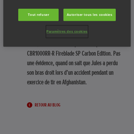
Parfois, on tombe sur une histoire qui vous
Tout refuser
Autoriser tous les cookies
touche instantanément. C’est exactement ce qui
Paramètres des cookies
nous est arrivé en découvrant dans un magazine
moto, le rêve de Jules : prendre la piste avec sa
CBR1000RR-R Fireblade SP Carbon Edition. Pas
une évidence, quand on sait que Jules a perdu
son bras droit lors d’un accident pendant un
exercice de tir en Afghanistan.
RETOUR AU BLOG