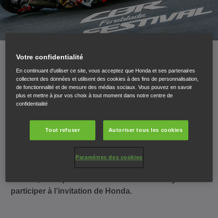
Votre confidentialité
Honda Fireblade Festival au Bol
En continuant d'utiliser ce site, vous acceptez que Honda et ses partenaires
collectent des données et utilisent des cookies à des fins de personnalisation,
d’Or 2017
de fonctionnalité et de mesure des médias sociaux. Vous pouvez en savoir
plus et mettre à jour vos choix à tout moment dans notre centre de
confidentialité
Pour célébrer les 25 ans d’existence de la
Tout refuser
Autoriser tous les cookies
prestigieuse Fireblade, Honda organise, durant le
Bol d’Or sur le circuit Paul Ricard en France, un
« Fireblade Festival ». En tant qu’heureux
Paramètres des cookies
propriétaire d’une Fireblade, peu importe l’année du
modèle, vous pouvez tenter votre chance d’y
participer à l’invitation de Honda.