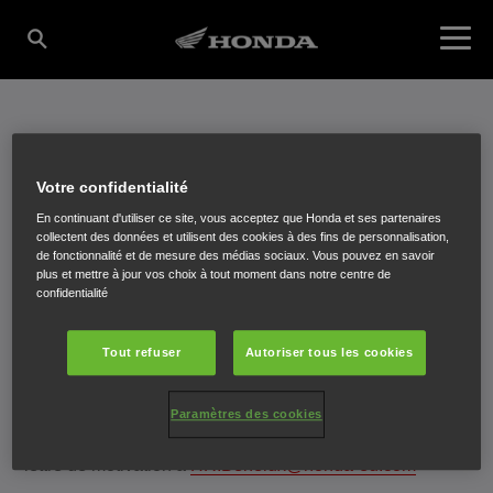
EMPLOIS CHEZ HONDA
Votre confidentialité
En continuant d'utiliser ce site, vous acceptez que Honda et ses partenaires
collectent des données et utilisent des cookies à des fins de personnalisation,
de fonctionnalité et de mesure des médias sociaux. Vous pouvez en savoir
plus et mettre à jour vos choix à tout moment dans notre centre de
confidentialité
Tout refuser
Autoriser tous les cookies
Rejoignez notre équipe!
Paramètres des cookies
Envie de travailler pour Honda ? Envoyez votre CV et
lettre de motivation à
HR.Benelux@honda-eu.com