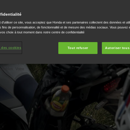
du confort de
fidentialité
e terre et des
 d'utiliser ce site, vous acceptez que Honda et ses partenaires collectent des données et util
 fins de personnalisation, de fonctionnalité et de mesure des médias sociaux. Vous pouvez e
 vos choix à tout moment dans notre centre de confidentialité
puissent profiter
t aux amateurs de
. Toutefois pendant
 des cookies
Tout refuser
Autoriser tous
é à son choix.
e jour ouvre la
liables. Votre