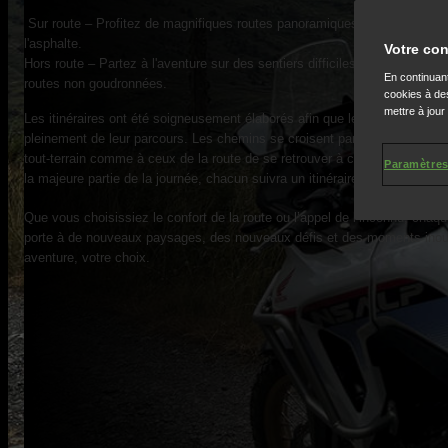
Sur route – Profitez de magnifiques routes panoramiques, de virages et 
l'asphalte.
Votre con
Hors route – Partez à l'aventure sur des sentiers difficiles, des chemins d
En continuant
routes non goudronnées.
cookies à des
mettre à jour
Les itinéraires ont été soigneusement élaborés afin que les deux groupes 
pleinement de leur parcours. Les chemins se croisent parfois, permettan
tout-terrain comme à ceux de la route de se retrouver à certains endroits
Paramètres
la majeure partie de la journée, chacun suivra un itinéraire distinct, adapt
Que vous choisissiez le confort de la route ou l’appel de l’inconnu, chaqu
porte à de nouveaux paysages, des nouveaux défis et des moments inoub
aventure, votre choix.