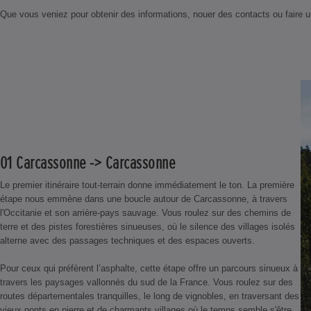
Que vous veniez pour obtenir des informations, nouer des contacts ou faire un 
01 Carcassonne -> Carcassonne
Le premier itinéraire tout-terrain donne immédiatement le ton. La première
étape nous emmène dans une boucle autour de Carcassonne, à travers
l'Occitanie et son arrière-pays sauvage. Vous roulez sur des chemins de
terre et des pistes forestières sinueuses, où le silence des villages isolés
alterne avec des passages techniques et des espaces ouverts.
Pour ceux qui préfèrent l’asphalte, cette étape offre un parcours sinueux à
travers les paysages vallonnés du sud de la France. Vous roulez sur des
routes départementales tranquilles, le long de vignobles, en traversant des
vieux ponts en pierre et de charmants villages où le temps semble s'être