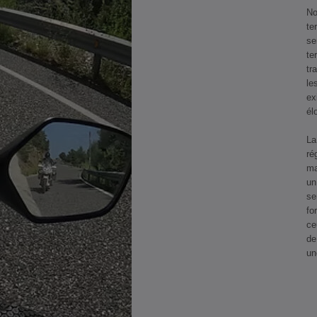
No
te
se
te
tr
le
ex
él
La
ré
ma
un
se
fo
ce
de
un