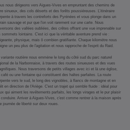
us nous dirigeons vers Aigues-Vives en empruntant des chemins de
rre sinueux, des cols déserts et des forêts poussiéreuses. L’itinéraire
rpente à travers les contreforts des Pyrénées et vous plonge dans un
rrain sauvage et pur que l'on voit rarement sur une carte. Nous
aversons des vallées oubliées, des crêtes offrant une vue imprenable sur
s sommets lointains. C'est ici que la véritable aventure prend vie :
igeante, physique, mais ô combien gratifiante. Chaque kilomètre nous
oigne un peu plus de l'agitation et nous rapproche de l'esprit du Raid.
 variante routière nous emmène le long du côté sud du parc naturel
gional de la Narbonnaise, à travers des routes sinueuses et des vues
gnifiques. Nous traversons de petits villages avec ici et là une église,
 café ou une fontaine qui constituent des haltes parfaites. La route
rpente vers le sud, le long des vignobles, à flancs de montagne et en
rêt en direction de l'Ariège. C'est un trajet qui semble fluide : idéal pour
ux qui aiment les revêtements parfaits, les longs virages et le pur plaisir
 conduire. Arriver à Aigues-Vives, c'est comme rentrer à la maison après
e journée de liberté sur deux roues.