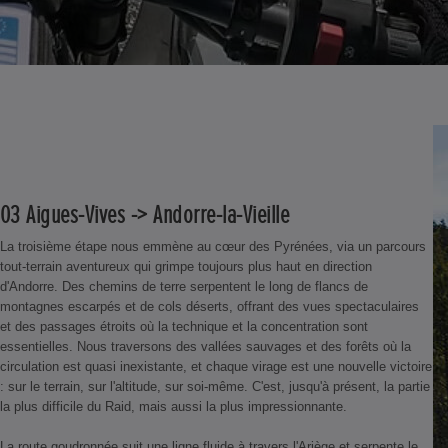
03 Aigues-Vives -> Andorre-la-Vieille
La troisième étape nous emmène au cœur des Pyrénées, via un parcours
tout-terrain aventureux qui grimpe toujours plus haut en direction
d'Andorre. Des chemins de terre serpentent le long de flancs de
montagnes escarpés et de cols déserts, offrant des vues spectaculaires
et des passages étroits où la technique et la concentration sont
essentielles. Nous traversons des vallées sauvages et des forêts où la
circulation est quasi inexistante, et chaque virage est une nouvelle victoire
: sur le terrain, sur l'altitude, sur soi-même. C'est, jusqu'à présent, la partie
la plus difficile du Raid, mais aussi la plus impressionnante.
La route goudronnée suit une ligne fluide à travers l'Ariège et serpente le