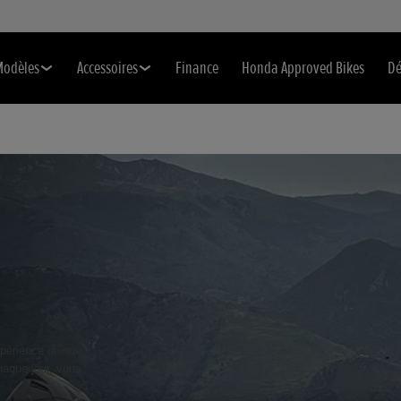
Modèles
Accessoires
Finance
Honda Approved Bikes
Dé
périence unique,
haque jour, vous