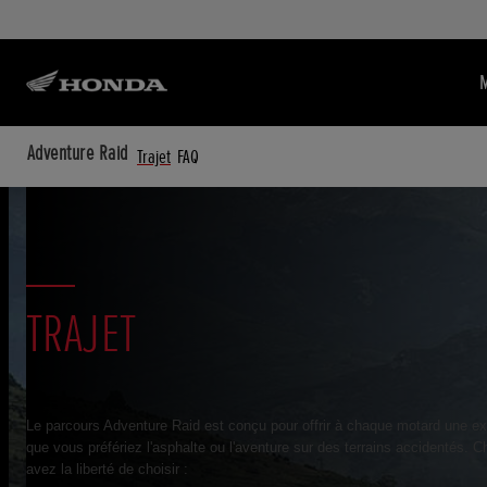
Adventure Raid
Trajet
FAQ
TRAJET
Le parcours Adventure Raid est conçu pour offrir à chaque motard une ex
que vous préfériez l'asphalte ou l'aventure sur des terrains accidentés. C
avez la liberté de choisir :