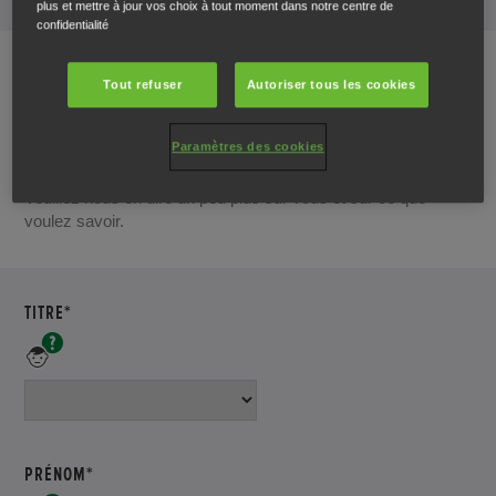
plus et mettre à jour vos choix à tout moment dans notre centre de
confidentialité
Tout refuser
Autoriser tous les cookies
Vos coordonnées
Paramètres des cookies
Veuillez nous en dire un peu plus sur vous et sur ce que
voulez savoir.
TITRE*
Veuillez
saisir
votre
titre
PRÉNOM*