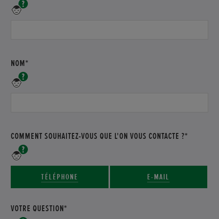
Veuillez
saisir
votre
prénom
NOM*
Veuillez
saisir
votre
nom
COMMENT SOUHAITEZ-VOUS QUE L'ON VOUS CONTACTE ?*
Veuillez
indiquer
le
TÉLÉPHONE
E-MAIL
mode
de
communication
VOTRE QUESTION*
souhaité