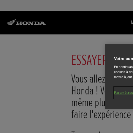
ESSAYER UNE
Votre con
En continuant
cookies à des
Vous allez adorer
mettre à jour
Honda ! Vous ne v
Paramètres
même plus la rend
faire l'expérienc