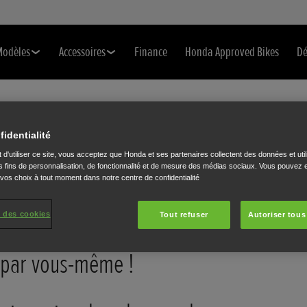
Modèles
Accessoires
Finance
Honda Approved Bikes
Dé
 HONDA
fidentialité
 d'utiliser ce site, vous acceptez que Honda et ses partenaires collectent des données et util
 fins de personnalisation, de fonctionnalité et de mesure des médias sociaux. Vous pouvez e
 conduire une
 vos choix à tout moment dans notre centre de confidentialité
oudrez peut-être
 des cookies
Tout refuser
Autoriser tous
re... Venez en
e par vous-même !