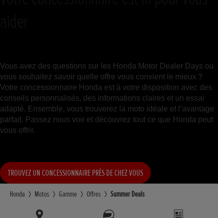
aider
Vous avez des questions sur les Honda Motor Dealer Days ou
vous souhaitez savoir quelle offre vous convient le mieux ?
Votre concessionnaire Honda est à votre disposition avec des
conseils personnalisés, des informations claires et un essai
adapté. Ensemble, vous trouverez la moto idéale et l’avantage
parfait. Passez nous voir et découvrez tout ce que Honda peut
vous offrir.
TROUVEZ UN CONCESSIONNAIRE PRÈS DE CHEZ VOUS
Honda
Motos
Gamme
Offres
Summer Deals