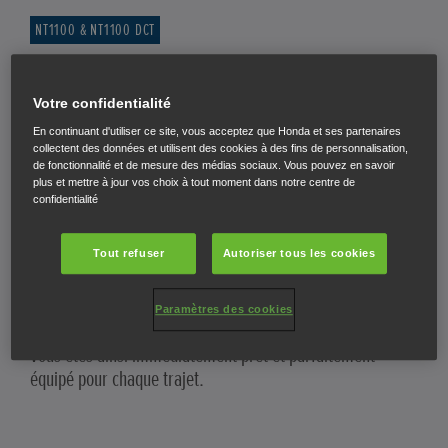
NT1100 & NT1100 DCT
Confort et technologie, plus de valeur de série
Votre confidentialité
À l’achat d’une NT1100,
recevez gratuitement le pack
En continuant d'utiliser ce site, vous acceptez que Honda et ses partenaires
Urban
. Ce pack offre tout ce dont vous avez besoin pour
collectent des données et utilisent des cookies à des fins de personnalisation,
de fonctionnalité et de mesure des médias sociaux. Vous pouvez en savoir
améliorer votre expérience de conduite en ville.
plus et mettre à jour vos choix à tout moment dans notre centre de
confidentialité
Il comprend notamment un top case de 50 litres à
ouverture manuelle, pour plus de confort et de praticité,
Tout refuser
Autoriser tous les cookies
avec une installation simple et une utilisation quotidienne
sans contrainte.
Paramètres des cookies
Vous êtes ainsi immédiatement prêt et parfaitement
équipé pour chaque trajet.