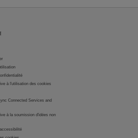
E
er
tilisation
onfidentialité
tive à l'utilisation des cookies
ync Connected Services and
ative à la soumission d'idées non
accessibilité
es cookies