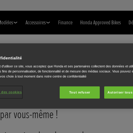
Modèles
Accessoires
Finance
Honda Approved Bikes
Dé
 HONDA
fidentialité
 d'utiliser ce site, vous acceptez que Honda et ses partenaires collectent des données et util
 fins de personnalisation, de fonctionnalité et de mesure des médias sociaux. Vous pouvez e
 conduire une
 vos choix à tout moment dans notre centre de confidentialité
oudrez peut-être
 des cookies
Tout refuser
Autoriser tous
re... Venez en
e par vous-même !