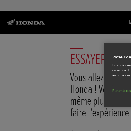
ESSAYER UNE
Votre con
En continuant
cookies à des
Vous allez adorer
mettre à jour
Honda ! Vous ne v
Paramètres
même plus la rend
faire l'expérienc